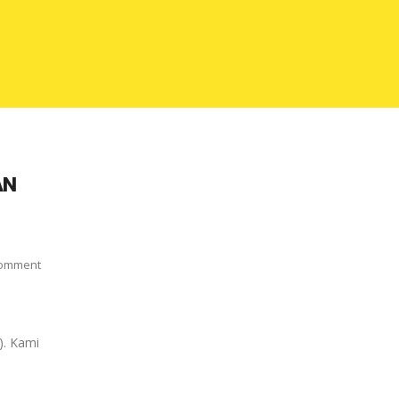
AN
omment
). Kami