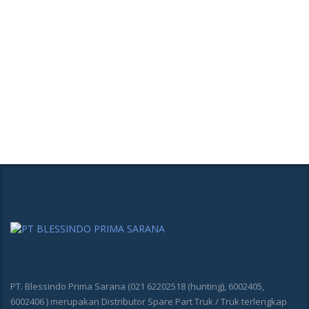
PT. Blessindo Prima Sarana (021 62202518 (hunting), 6002405,
6002406 ) merupakan Distributor Spare Part Truk / Truk terlengkap