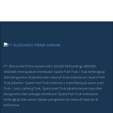
PT. Blessindo Prima Sarana (021 62202518 (hunting), 6002405,
6002406 ) merupakan Distributor Spare Part Truk / Truk terlengkap
dan bergaransi di Jakarta dan seluruh kota indonesia ( Spare Part
Truk Jakarta / Spare Part Truk indonsia ). Kami Menjual spare part
Truk / suku cadang Truk, Spare part Truk Jakarta terpercaya dan
bergaransi dan sebagai distributor Spare Part Truk Indonesia
terlengkap dan aman dalam pengiriman ke seluruh daerah di
Indonesia.