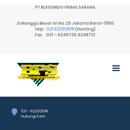
PT BLESSINDO PRIMA SARANA
Jl Mangga Besar IVi No.Z9 Jakarta Barat-11150
Telp :
021 62202518
(Hunting)
Fax : 021 – 6248730,6248731
021 - 62202518
Hubungi Kami