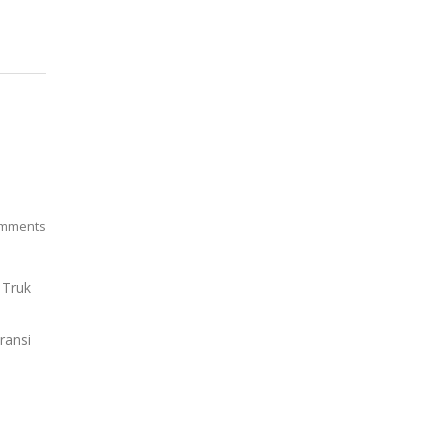
mments
 Truk
aransi