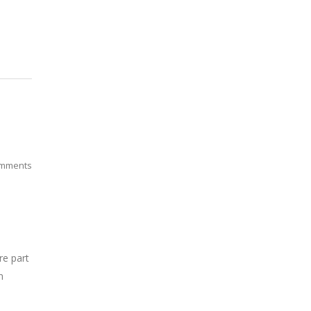
mments
re part
n