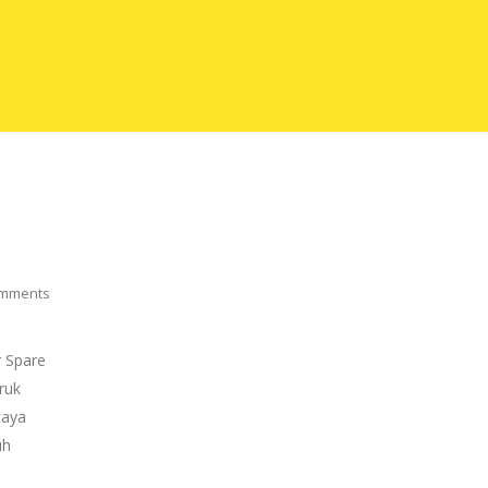
mments
 Spare
Truk
caya
uh