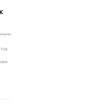
UK
mments
 Truk
aransi