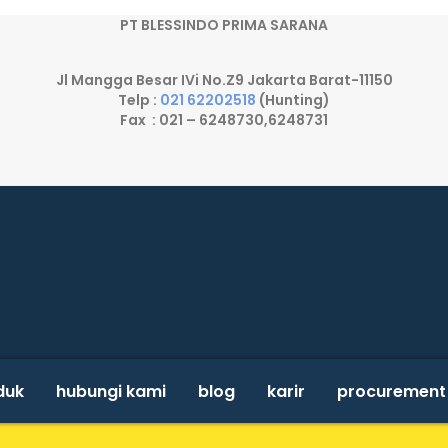
PT BLESSINDO PRIMA SARANA
Jl Mangga Besar IVi No.Z9 Jakarta Barat-11150
Telp :
021 62202518
(Hunting)
Fax : 021 – 6248730,6248731
duk
hubungi kami
blog
karir
procurement