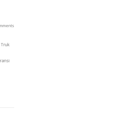
mments
 Truk
aransi