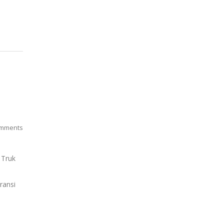
mments
 Truk
aransi