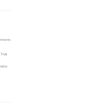
mments
 Truk
aransi