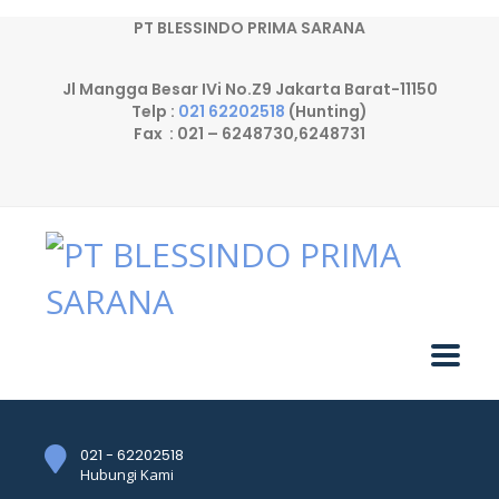
PT BLESSINDO PRIMA SARANA
Jl Mangga Besar IVi No.Z9 Jakarta Barat-11150
Telp :
021 62202518
(Hunting)
Fax : 021 – 6248730,6248731
021 - 62202518
Hubungi Kami