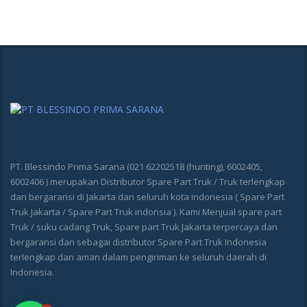
PT. Blessindo Prima Sarana (021 62202518 (hunting), 6002405,
6002406 ) merupakan Distributor Spare Part Truk / Truk terlengkap
dan bergaransi di Jakarta dan seluruh kota indonesia ( Spare Part
Truk Jakarta / Spare Part Truk indonsia ). Kami Menjual spare part
Truk / suku cadang Truk, Spare part Truk Jakarta terpercaya dan
bergaransi dan sebagai distributor Spare Part Truk Indonesia
terlengkap dan aman dalam pengiriman ke seluruh daerah di
Indonesia.
1