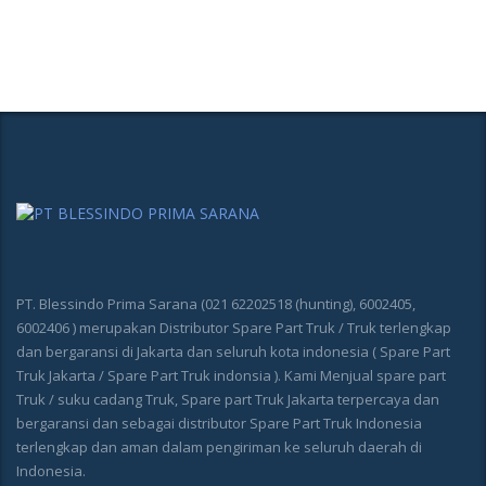
PT. Blessindo Prima Sarana (021 62202518 (hunting), 6002405,
6002406 ) merupakan Distributor Spare Part Truk / Truk terlengkap
dan bergaransi di Jakarta dan seluruh kota indonesia ( Spare Part
Truk Jakarta / Spare Part Truk indonsia ). Kami Menjual spare part
Truk / suku cadang Truk, Spare part Truk Jakarta terpercaya dan
bergaransi dan sebagai distributor Spare Part Truk Indonesia
terlengkap dan aman dalam pengiriman ke seluruh daerah di
Indonesia.