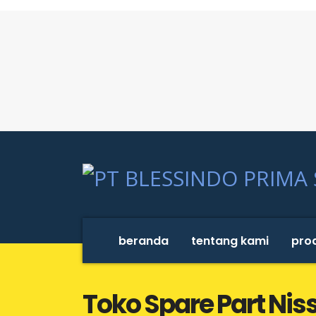
beranda
tentang kami
pro
Toko Spare Part Nis