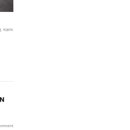
). Kami
AN
omment