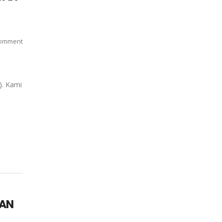
omment
). Kami
SAN