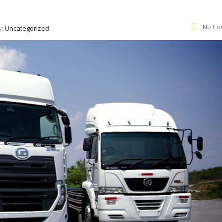
No Co
y:
Uncategorized