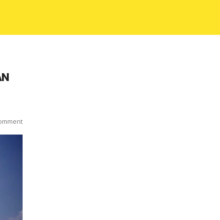
AN
omment