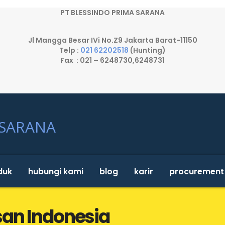
PT BLESSINDO PRIMA SARANA
Jl Mangga Besar IVi No.Z9 Jakarta Barat-11150
Telp :
021 62202518
(Hunting)
Fax : 021 – 6248730,6248731
duk
hubungi kami
blog
karir
procurement
san Indonesia