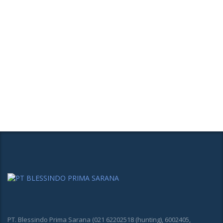
PT. Blessindo Prima Sarana (021 62202518 (hunting), 6002405,