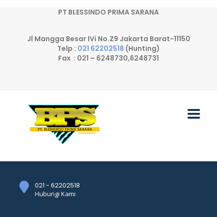
PT BLESSINDO PRIMA SARANA
Jl Mangga Besar IVi No.Z9 Jakarta Barat-11150
Telp :
021 62202518
(Hunting)
Fax : 021 – 6248730,6248731
021 - 62202518
Hubungi Kami