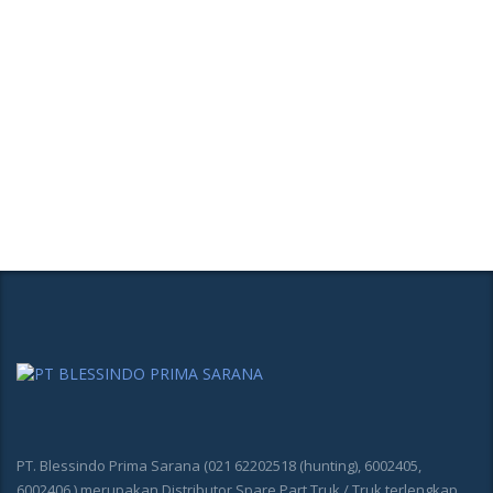
PT. Blessindo Prima Sarana (021 62202518 (hunting), 6002405,
6002406 ) merupakan Distributor Spare Part Truk / Truk terlengkap